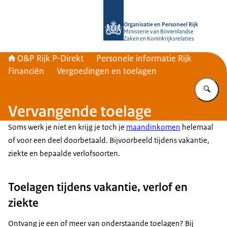
Naar de homepage van O&P Rijk P-Di
Organisatie en Personeel Rijk
Ministerie van Binnenlandse
Zaken en Koninkrijksrelaties
O&P Rijk P-Direkt
Personele informatie Rijk
Financiën
Vergoedingen en toelagen
Vu
Vervangende toelage
Soms werk je niet en krijg je toch je
maandinkomen
helemaal
of voor een deel doorbetaald. Bijvoorbeeld tijdens vakantie,
ziekte en bepaalde verlofsoorten.
Toelagen tijdens vakantie, verlof en
ziekte
Ontvang je een of meer van onderstaande toelagen? Bij