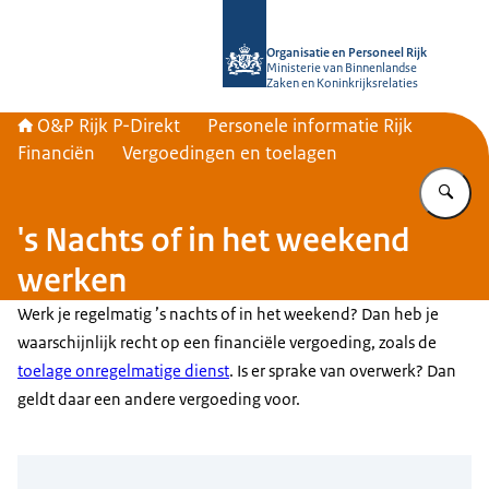
Naar de homepage van O&P Rijk P-Di
Organisatie en Personeel Rijk
Ministerie van Binnenlandse
Zaken en Koninkrijksrelaties
O&P Rijk P-Direkt
Personele informatie Rijk
Financiën
Vergoedingen en toelagen
Vu
's Nachts of in het weekend
werken
Werk je regelmatig ’s nachts of in het weekend? Dan heb je
waarschijnlijk recht op een financiële vergoeding, zoals de
toelage onregelmatige dienst
. Is er sprake van overwerk? Dan
geldt daar een andere vergoeding voor.