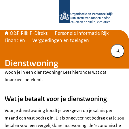
Naar de homepage van O&P Rijk P-Di
Organisatie en Personeel Rijk
Ministerie van Binnenlandse
Zaken en Koninkrijksrelaties
O&P Rijk P-Direkt
Personele informatie Rijk
Financiën
Vergoedingen en toelagen
Vu
Dienstwoning
Woon je in een dienstwoning? Lees hieronder wat dat
financieel betekent.
Wat je betaalt voor je dienstwoning
Voor je dienstwoning houdt je werkgever op je salaris per
maand een vast bedrag in. Dit is ongeveer het bedrag dat je zou
betalen voor een vergelijkbare huurwoning: de ‘economische