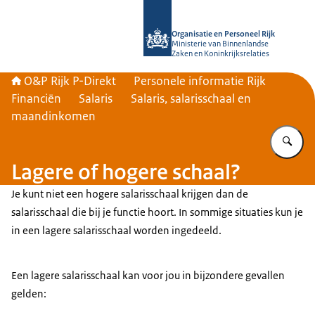
Naar de homepage van O&P Rijk P-Di
Organisatie en Personeel Rijk
Ministerie van Binnenlandse
Zaken en Koninkrijksrelaties
O&P Rijk P-Direkt
Personele informatie Rijk
Financiën
Salaris
Salaris, salarisschaal en
maandinkomen
Vu
Lagere of hogere schaal?
Je kunt niet een hogere salarisschaal krijgen dan de
salarisschaal die bij je functie hoort. In sommige situaties kun je
in een lagere salarisschaal worden ingedeeld.
Een lagere salarisschaal kan voor jou in bijzondere gevallen
gelden: