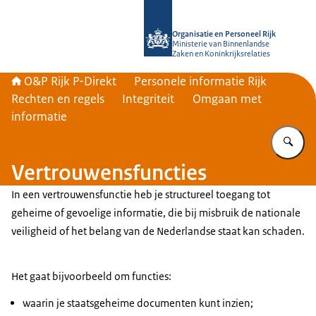
Naar de homepage van O&P Rijk P-Di
Organisatie en Personeel Rijk
Ministerie van Binnenlandse
Zaken en Koninkrijksrelaties
O&P Rijk P-Direkt
Personele informatie Rijk
Rechten en regels
Integriteit
Omgaan met
informatie
Vu
Vertrouwensfuncties
In een vertrouwensfunctie heb je structureel toegang tot
geheime of gevoelige informatie, die bij misbruik de nationale
veiligheid of het belang van de Nederlandse staat kan schaden.
Het gaat bijvoorbeeld om functies:
waarin je staatsgeheime documenten kunt inzien;