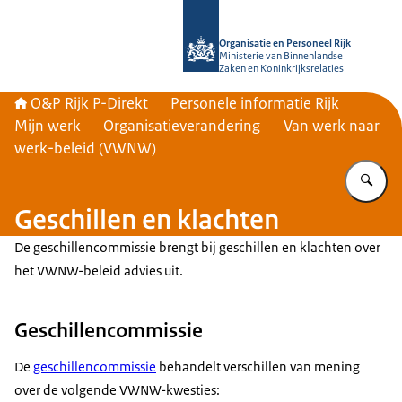
Naar de homepage van O&P Rijk P-Di
Organisatie en Personeel Rijk
Ministerie van Binnenlandse
Zaken en Koninkrijksrelaties
O&P Rijk P-Direkt
Personele informatie Rijk
Mijn werk
Organisatieverandering
Van werk naar
werk-beleid (VWNW)
Vu
Geschillen en klachten
De geschillencommissie brengt bij geschillen en klachten over
het VWNW-beleid advies uit.
Geschillencommissie
De
geschillencommissie
behandelt verschillen van mening
over de volgende VWNW-kwesties: