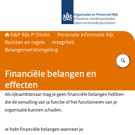
Naar de homepage van O&P Rijk P-Di
Organisatie en Personeel Rijk
Ministerie van Binnenlandse
Zaken en Koninkrijksrelaties
O&P Rijk P-Direkt
Personele informatie Rijk
Rechten en regels
Integriteit
Belangenverstrengeling
Vu
Financiële belangen en
effecten
Als rijksambtenaar mag je geen financiële belangen hebben
die de vervulling van je functie of het functioneren van je
organisatie kunnen schaden.
Je hebt financiële belangen wanneer je: