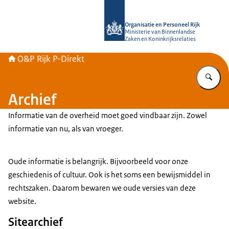
Naar de homepage van O&P Rijk P-Di
Organisatie en Personeel Rijk
Ministerie van Binnenlandse
Zaken en Koninkrijksrelaties
O&P Rijk P-Direkt
Vu
Archief
Informatie van de overheid moet goed vindbaar zijn. Zowel
informatie van nu, als van vroeger.
Oude informatie is belangrijk. Bijvoorbeeld voor onze
geschiedenis of cultuur. Ook is het soms een bewijsmiddel in
rechtszaken. Daarom bewaren we oude versies van deze
website.
Sitearchief