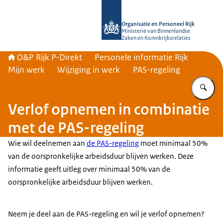
Naar de homepage van O&P Rijk P-Di
Organisatie en Personeel Rijk
Ministerie van Binnenlandse
Zaken en Koninkrijksrelaties
O&P Rijk P-Direkt
Personele informatie Rijk
Mijn werk
Wijziging in werk
PAS-regeling
Vu
Verlof opnemen in combinatie
met de PAS-regeling
Wie wil deelnemen aan
de PAS-regeling
moet minimaal 50%
van de oorspronkelijke arbeidsduur blijven werken. Deze
informatie geeft uitleg over minimaal 50% van de
oorspronkelijke arbeidsduur blijven werken.
Neem je deel aan de PAS-regeling en wil je verlof opnemen?