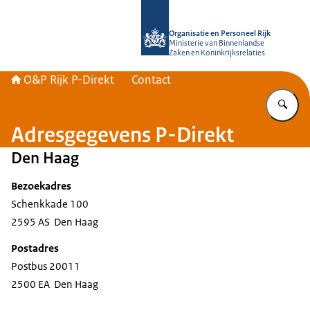
Naar de homepage van O&P Rijk P-Di
Organisatie en Personeel Rijk
Ministerie van Binnenlandse
Zaken en Koninkrijksrelaties
O&P Rijk P-Direkt
Contact
Vu
Adresgegevens P-Direkt
Den Haag
Bezoekadres
Schenkkade 100
2595 AS Den Haag
Postadres
Postbus 20011
2500 EA Den Haag