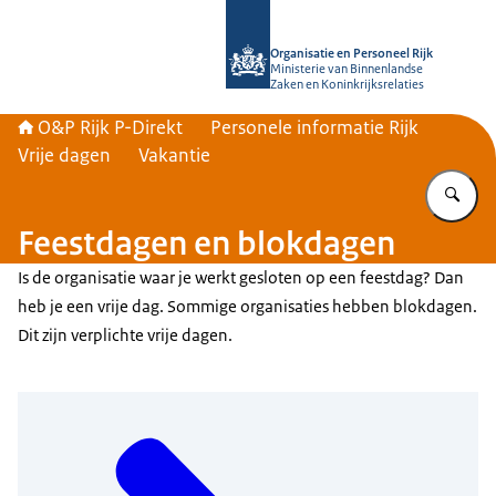
Naar de homepage van O&P Rijk P-Di
Organisatie en Personeel Rijk
Ministerie van Binnenlandse
Zaken en Koninkrijksrelaties
O&P Rijk P-Direkt
Personele informatie Rijk
Vrije dagen
Vakantie
Vu
Feestdagen en blokdagen
Is de organisatie waar je werkt gesloten op een feestdag? Dan
heb je een vrije dag. Sommige organisaties hebben blokdagen.
Dit zijn verplichte vrije dagen.