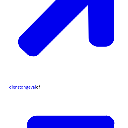
dienstongeval
of