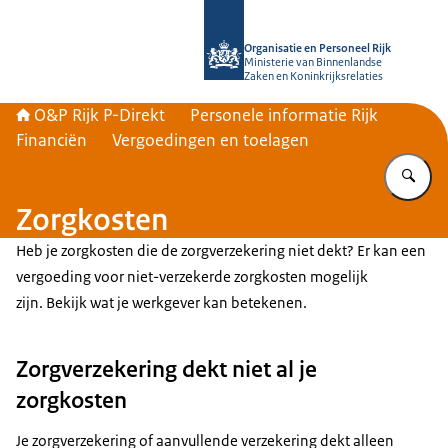
Naar de homepage van O&P Rijk P-Di
Organisatie en Personeel Rijk
Ministerie van Binnenlandse
Zaken en Koninkrijksrelaties
O&P Rijk P-Direkt
Personele informatie Rijk
Financiën
Vergoedingen en toelagen
Vu
Zorgkosten
Heb je zorgkosten die de zorgverzekering niet dekt? Er kan een
vergoeding voor niet-verzekerde zorgkosten mogelijk
zijn. Bekijk wat je werkgever kan betekenen.
Zorgverzekering dekt niet al je
zorgkosten
Je zorgverzekering of aanvullende verzekering dekt alleen