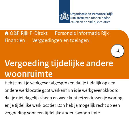
Naar de homepage van O&P Rijk P-Di
Organisatie en Personeel Rijk
Ministerie van Binnenlandse
Zaken en Koninkrijksrelaties
O&P Rijk P-Direkt
Personele informatie Rijk
Financiën
Vergoedingen en toelagen
Vu
Vergoeding tijdelijke andere
woonruimte
Heb je met je werkgever afgesproken dat je tijdelijk op een
andere werklocatie gaat werken? En is je werkgever akkoord
dat je niet dagelijks heen en weer kunt reizen tussen je woning
en je tijdelijke werklocatie? Dan heb je mogelijk recht op een
vergoeding voor een tijdelijke andere woonruimte.