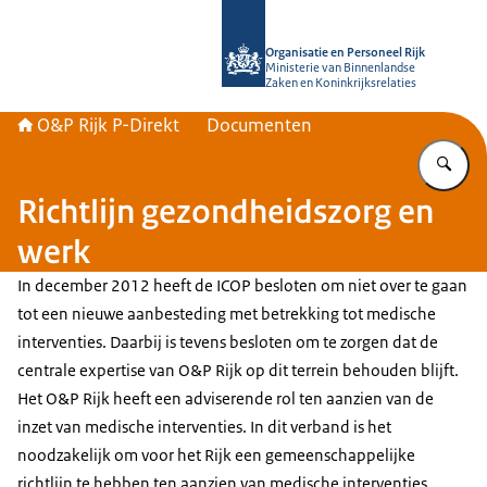
Naar de homepage van O&P Rijk P-Di
Organisatie en Personeel Rijk
Ministerie van Binnenlandse
Zaken en Koninkrijksrelaties
O&P Rijk P-Direkt
Documenten
Vu
Richtlijn gezondheidszorg en
werk
In december 2012 heeft de ICOP besloten om niet over te gaan
tot een nieuwe aanbesteding met betrekking tot medische
interventies. Daarbij is tevens besloten om te zorgen dat de
centrale expertise van O&P Rijk op dit terrein behouden blijft.
Het O&P Rijk heeft een adviserende rol ten aanzien van de
inzet van medische interventies. In dit verband is het
noodzakelijk om voor het Rijk een gemeenschappelijke
richtlijn te hebben ten aanzien van medische interventies.